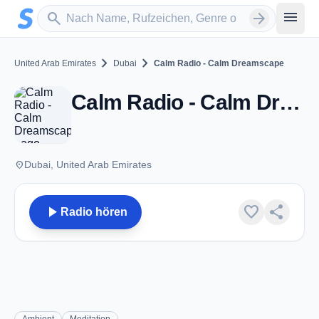
Zum Hauptinhalt springen
Sender suchen
menu
search
arrow_forward
chevron_right
chevron_right
United Arab Emirates
Dubai
Calm Radio - Calm Dreamscape
Calm Radio - Calm Dreamscape - Dubai
place
Dubai, United Arab Emirates
play_arrow
favorite
share
Radio hören