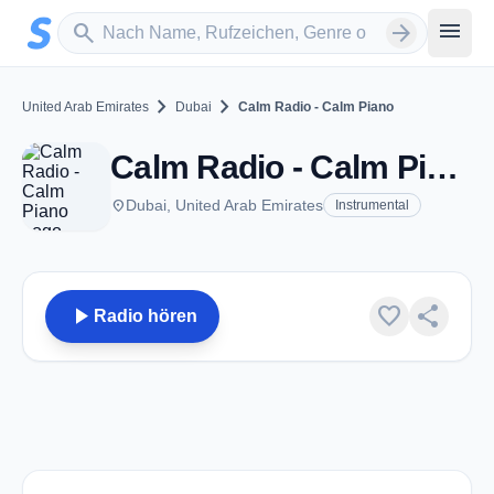
Zum Hauptinhalt springen
Sender suchen
menu
search
arrow_forward
chevron_right
chevron_right
United Arab Emirates
Dubai
Calm Radio - Calm Piano
Calm Radio - Calm Piano - Dubai
place
Dubai, United Arab Emirates
Instrumental
play_arrow
favorite
share
Radio hören