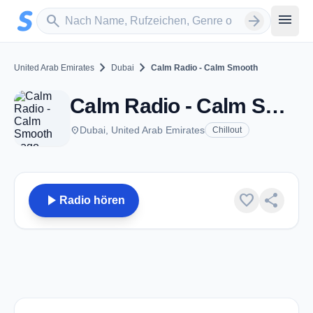
Zum Hauptinhalt springen
Sender suchen
menu
search
arrow_forward
chevron_right
chevron_right
United Arab Emirates
Dubai
Calm Radio - Calm Smooth
Calm Radio - Calm Smooth - Dubai
place
Dubai, United Arab Emirates
Chillout
play_arrow
favorite
share
Radio hören