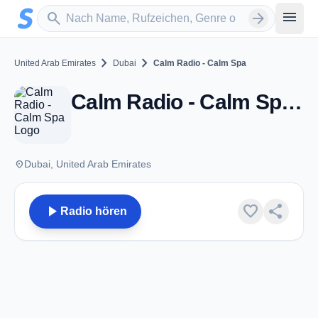
Zum Hauptinhalt springen
Sender suchen
menu
search
arrow_forward
chevron_right
chevron_right
United Arab Emirates
Dubai
Calm Radio - Calm Spa
Calm Radio - Calm Spa - Dubai
place
Dubai, United Arab Emirates
play_arrow
favorite
share
Radio hören