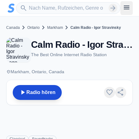
Zum Hauptinhalt springen
Sender suchen
menu
search
arrow_forward
chevron_right
chevron_right
chevron_right
Canada
Ontario
Markham
Calm Radio - Igor Stravinsky
Calm Radio - Igor Stravinsky - Markham, ON
The Best Online Internet Radio Station
place
Markham, Ontario, Canada
play_arrow
favorite
share
Radio hören