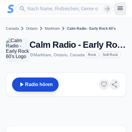
Zum Hauptinhalt springen
Sender suchen
menu
search
arrow_forward
chevron_right
chevron_right
chevron_right
Canada
Ontario
Markham
Calm Radio - Early Rock 60's
Calm Radio - Early Rock 60's - Markham, ON
place
Markham, Ontario, Canada
Rock
Soft Rock
play_arrow
favorite
share
Radio hören