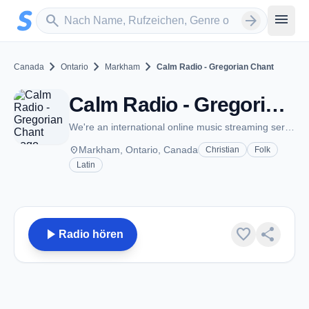
Zum Hauptinhalt springen
Sender suchen
menu
search
arrow_forward
chevron_right
chevron_right
chevron_right
Canada
Ontario
Markham
Calm Radio - Gregorian Chant
Calm Radio - Gregorian Chant - Markham, ON
We're an international online music streaming service
place
Markham, Ontario, Canada
Christian
Folk
Latin
play_arrow
favorite
share
Radio hören