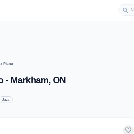
Sender
search
zz Piano
no - Markham, ON
Jazz
favorite