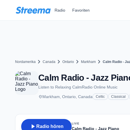
Zum Hauptinhalt springen
Radio
Favoriten
chevron_right
chevron_right
chevron_right
chevron_right
Nordamerika
Canada
Ontario
Markham
Calm Radio - Ja
Calm Radio - Jazz Pia
Listen to Relaxing CalmRadio Online Music
place
Markham, Ontario, Canada
Celtic
Classical
LIVE
play_arrow
Radio hören
Calm Radio - Jazz Piano