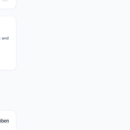
c and
iben