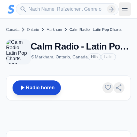
Zum Hauptinhalt springen
Sender suchen
menu
search
arrow_forward
chevron_right
chevron_right
chevron_right
Canada
Ontario
Markham
Calm Radio - Latin Pop Charts
Calm Radio - Latin Pop Charts - Markham, ON
place
Markham, Ontario, Canada
Hits
Latin
play_arrow
favorite
share
Radio hören