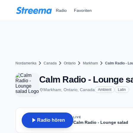
Zum Hauptinhalt springen
Radio
Favoriten
chevron_right
chevron_right
chevron_right
chevron_right
Nordamerika
Canada
Ontario
Markham
Calm Radio - Lo
Calm Radio - Lounge s
place
Markham, Ontario, Canada
Ambient
Latin
LIVE
play_arrow
Radio hören
Calm Radio - Lounge salad