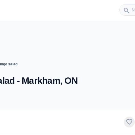
Sender
search
unge salad
alad - Markham, ON
favorite