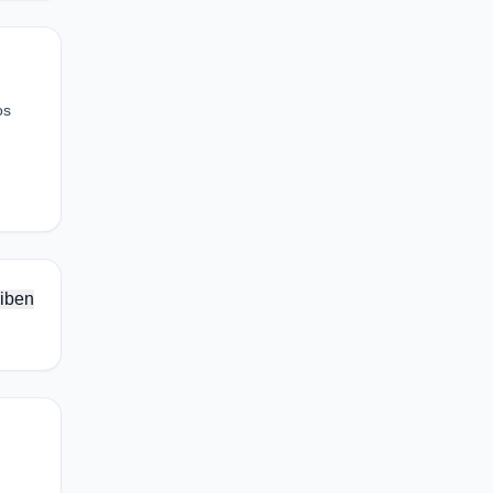
os
iben