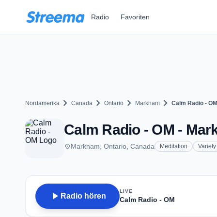
Zum Hauptinhalt springen
Radio
Favoriten
chevron_right
chevron_right
chevron_right
chevron_right
Nordamerika
Canada
Ontario
Markham
Calm Radio - O
Calm Radio - OM - Ma
place
Markham, Ontario, Canada
Meditation
Variety
LIVE
play_arrow
Radio hören
Calm Radio - OM