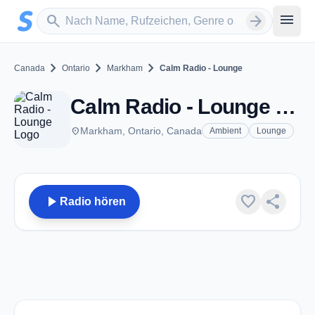
Zum Hauptinhalt springen
Sender suchen
menu
search
arrow_forward
chevron_right
chevron_right
chevron_right
Canada
Ontario
Markham
Calm Radio - Lounge
Calm Radio - Lounge - Markham, ON
place
Markham, Ontario, Canada
Ambient
Lounge
play_arrow
favorite
share
Radio hören