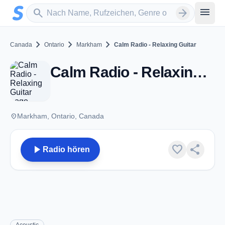
Zum Hauptinhalt springen
Sender suchen
menu
search
arrow_forward
chevron_right
chevron_right
chevron_right
Canada
Ontario
Markham
Calm Radio - Relaxing Guitar
Calm Radio - Relaxing Guitar - Markham, ON
place
Markham, Ontario, Canada
play_arrow
favorite
share
Radio hören