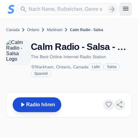
Zum Hauptinhalt springen
Sender suchen
menu
search
arrow_forward
chevron_right
chevron_right
chevron_right
Canada
Ontario
Markham
Calm Radio - Salsa
Calm Radio - Salsa - Markham, ON
The Best Online Internet Radio Station
place
Markham, Ontario, Canada
Latin
Salsa
Spanish
play_arrow
favorite
share
Radio hören