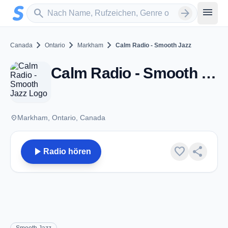
Zum Hauptinhalt springen
Sender suchen
menu
search
arrow_forward
chevron_right
chevron_right
chevron_right
Canada
Ontario
Markham
Calm Radio - Smooth Jazz
Calm Radio - Smooth Jazz - Markham, ON
place
Markham, Ontario, Canada
play_arrow
favorite
share
Radio hören