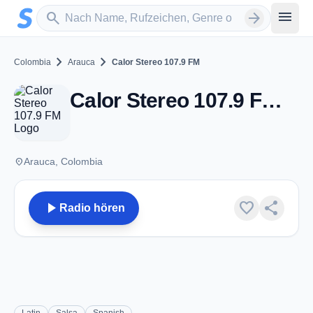
Zum Hauptinhalt springen
Sender suchen
menu
search
arrow_forward
chevron_right
chevron_right
Colombia
Arauca
Calor Stereo 107.9 FM
Calor Stereo 107.9 FM - FM 107.9 - Arauca
place
Arauca, Colombia
play_arrow
favorite
share
Radio hören