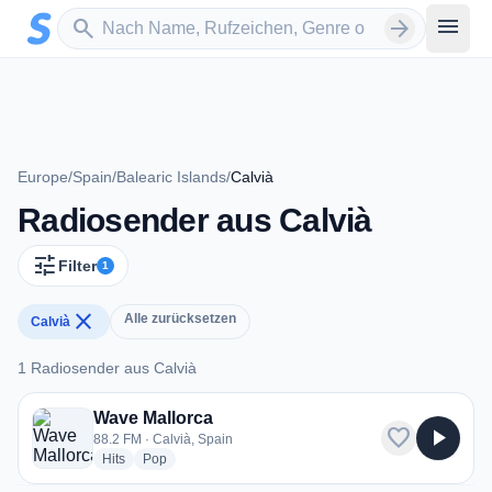
Zum Hauptinhalt springen
Sender suchen
menu
search
arrow_forward
Europe
/
Spain
/
Balearic Islands
/
Calvià
Radiosender aus Calvià
tune
Filter
1
close
Alle zurücksetzen
Calvià
1 Radiosender aus Calvià
1 Radiosender aus Calvià
Wave Mallorca
favorite
play_arrow
88.2 FM · Calvià, Spain
radio stations
radio stations
Hits
Pop