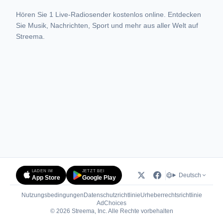
Hören Sie 1 Live-Radiosender kostenlos online. Entdecken
Sie Musik, Nachrichten, Sport und mehr aus aller Welt auf
Streema.
LADEN IM
JETZT BEI
Deutsch
App Store
Google Play
Nutzungsbedingungen
Datenschutzrichtlinie
Urheberrechtsrichtlinie
(öffnet in neuem Tab)
AdChoices
© 2026 Streema, Inc. Alle Rechte vorbehalten