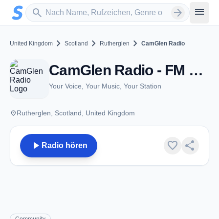
Zum Hauptinhalt springen
Sender suchen
menu
search
arrow_forward
chevron_right
chevron_right
chevron_right
United Kingdom
Scotland
Rutherglen
CamGlen Radio
CamGlen Radio - FM 107.9 - Rutherglen
Your Voice, Your Music, Your Station
place
Rutherglen, Scotland, United Kingdom
play_arrow
favorite
share
Radio hören