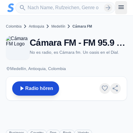
Zum Hauptinhalt springen
Sender suchen
menu
search
arrow_forward
chevron_right
chevron_right
chevron_right
Colombia
Antioquia
Medellín
Cámara FM
Cámara FM - FM 95.9 - Medellín
No es radio, es Cámara fm. Un oasis en el Dial.
place
Medellín, Antioquia, Colombia
play_arrow
favorite
share
Radio hören