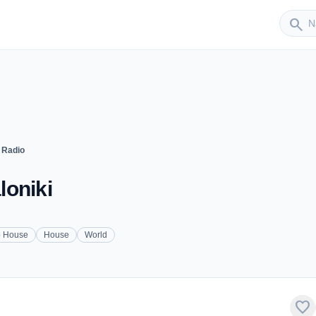
Sender
search
 Radio
loniki
 House
House
World
favorite