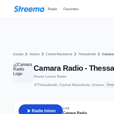
Zum Hauptinhalt springen
Radio
Favoriten
chevron_right
chevron_right
chevron_right
chevron_right
Europa
Greece
Central Macedonia
Thessaloniki
Camara
Camara Radio - Thessa
House Lovers Radio
place
Thessaloniki, Central Macedonia, Greece
Deep
LIVE
play_arrow
Radio hören
Camara Radio