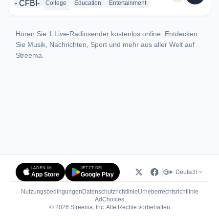
radio stations
radio stations
radio stations
College
Education
Entertainment
more genres for CFBI 97.7FM - CFBI-FM
+1
more
Hören Sie 1 Live-Radiosender kostenlos online. Entdecken
Sie Musik, Nachrichten, Sport und mehr aus aller Welt auf
Streema.
LADEN IM
JETZT BEI
Deutsch
App Store
Google Play
Nutzungsbedingungen
Datenschutzrichtlinie
Urheberrechtsrichtlinie
(öffnet in neuem Tab)
AdChoices
© 2026 Streema, Inc. Alle Rechte vorbehalten