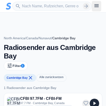
Zum Hauptinhalt springen
Sender suchen
menu
search
arrow_forward
North America
/
Canada
/
Nunavut
/
Cambridge Bay
Radiosender aus Cambridge
Bay
tune
Filter
1
close
Alle zurücksetzen
Cambridge Bay
1 Radiosender aus Cambridge Bay
1 Radiosender aus Cambridge Bay
CFBI 97.7FM - CFBI-FM
favorite
play_arrow
97.7 FM · Cambridge Bay, Canada