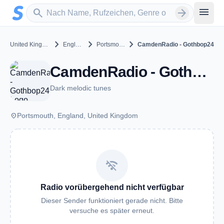
Zum Hauptinhalt springen
Sender suchen
menu
search
arrow_forward
chevron_right
chevron_right
chevron_right
United Kingdom
England
Portsmouth
CamdenRadio - Gothbop24
CamdenRadio - Gothbop24 - Portsmouth
Dark melodic tunes
place
Portsmouth, England, United Kingdom
wifi_off
Radio vorübergehend nicht verfügbar
Dieser Sender funktioniert gerade nicht. Bitte
versuche es später erneut.