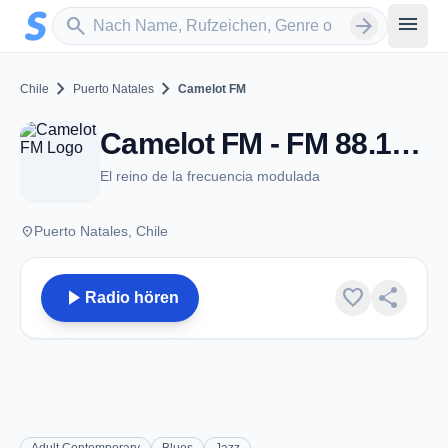
Zum Hauptinhalt springen
Sender suchen
menu
search
arrow_forward
chevron_right
chevron_right
Chile
Puerto Natales
Camelot FM
Camelot FM - FM 88.1 - Puerto Natales
El reino de la frecuencia modulada
place
Puerto Natales, Chile
play_arrow
favorite
share
Radio hören