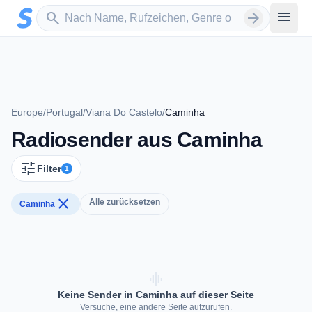
Zum Hauptinhalt springen
Sender suchen
menu
search
arrow_forward
Europe
/
Portugal
/
Viana Do Castelo
/
Caminha
Radiosender aus Caminha
tune
Filter
1
close
Alle zurücksetzen
Caminha
graphic_eq
Keine Sender in Caminha auf dieser Seite
Versuche, eine andere Seite aufzurufen.