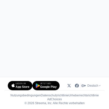
LADEN IM
JETZT BEI
Deutsch
App Store
Google Play
Nutzungsbedingungen
Datenschutzrichtlinie
Urheberrechtsrichtlinie
(öffnet in neuem Tab)
AdChoices
© 2026 Streema, Inc. Alle Rechte vorbehalten