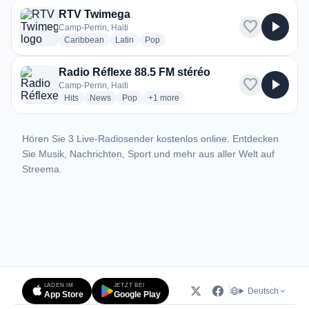
RTV Twimega
favorite
play_arrow
Camp-Perrin, Haiti
radio stations
radio stations
radio stations
Caribbean
Latin
Pop
Radio Réflexe 88.5 FM stéréo
favorite
play_arrow
Camp-Perrin, Haiti
radio stations
radio stations
radio stations
more genres for Radio Réflexe 88.5 FM 
Hits
News
Pop
+1
more
Hören Sie 3 Live-Radiosender kostenlos online. Entdecken
Sie Musik, Nachrichten, Sport und mehr aus aller Welt auf
Streema.
LADEN IM
JETZT BEI
Deutsch
App Store
Google Play