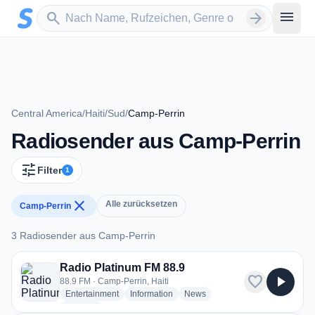
Zum Hauptinhalt springen
Sender suchen
menu
search
arrow_forward
Central America
/
Haiti
/
Sud
/
Camp-Perrin
Radiosender aus Camp-Perrin
tune
Filter
1
close
Alle zurücksetzen
Camp-Perrin
3 Radiosender aus Camp-Perrin
3 Radiosender aus Camp-Perrin
Radio Platinum FM 88.9
favorite
play_arrow
88.9 FM · Camp-Perrin, Haiti
radio stations
radio stations
radio stations
Entertainment
Information
News
more genres for Radio Platinum FM 88.9
+1
more