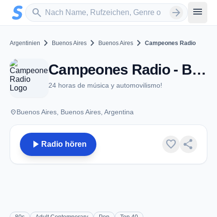
Zum Hauptinhalt springen
Sender suchen
menu
search
arrow_forward
chevron_right
chevron_right
chevron_right
Argentinien
Buenos Aires
Buenos Aires
Campeones Radio
Campeones Radio - Buenos Aires
24 horas de música y automovilismo!
place
Buenos Aires, Buenos Aires, Argentina
play_arrow
favorite
share
Radio hören