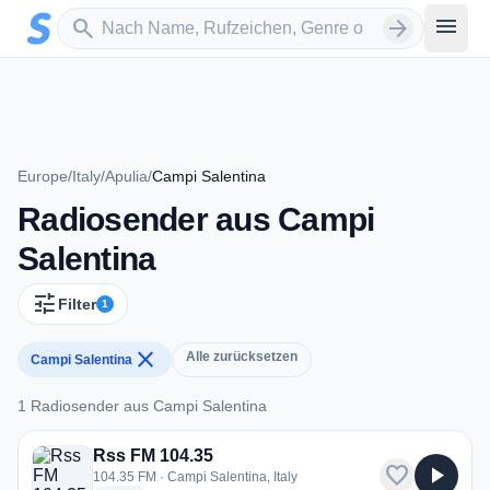
Zum Hauptinhalt springen
Sender suchen
menu
search
arrow_forward
Europe
/
Italy
/
Apulia
/
Campi Salentina
Radiosender aus Campi
Salentina
tune
Filter
1
close
Alle zurücksetzen
Campi Salentina
1 Radiosender aus Campi Salentina
1 Radiosender aus Campi Salentina
Rss FM 104.35
favorite
play_arrow
104.35 FM · Campi Salentina, Italy