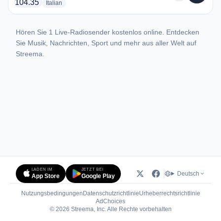
radio stations
Italian
Hören Sie 1 Live-Radiosender kostenlos online. Entdecken
Sie Musik, Nachrichten, Sport und mehr aus aller Welt auf
Streema.
LADEN IM
JETZT BEI
Deutsch
App Store
Google Play
Nutzungsbedingungen
Datenschutzrichtlinie
Urheberrechtsrichtlinie
(öffnet in neuem Tab)
AdChoices
© 2026 Streema, Inc. Alle Rechte vorbehalten