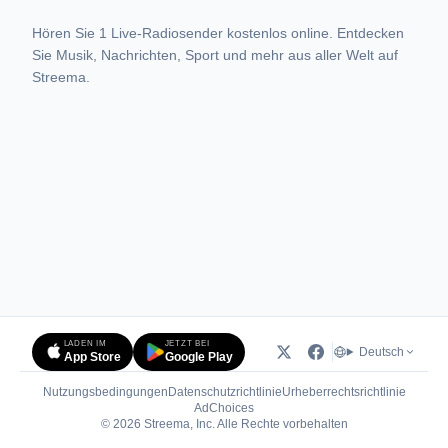
Hören Sie 1 Live-Radiosender kostenlos online. Entdecken
Sie Musik, Nachrichten, Sport und mehr aus aller Welt auf
Streema.
LADEN IM
JETZT BEI
Deutsch
App Store
Google Play
Nutzungsbedingungen
Datenschutzrichtlinie
Urheberrechtsrichtlinie
(öffnet in neuem Tab)
AdChoices
© 2026 Streema, Inc. Alle Rechte vorbehalten