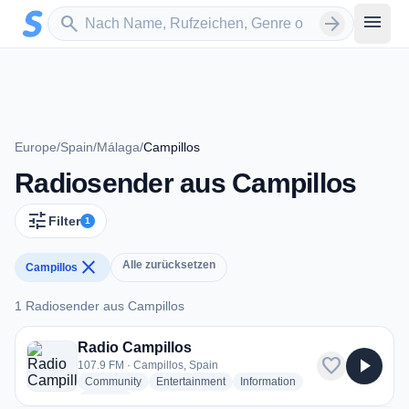
Zum Hauptinhalt springen
Sender suchen
menu
search
arrow_forward
Europe
/
Spain
/
Málaga
/
Campillos
Radiosender aus Campillos
tune
Filter
1
close
Alle zurücksetzen
Campillos
1 Radiosender aus Campillos
1 Radiosender aus Campillos
Radio Campillos
favorite
play_arrow
107.9 FM · Campillos, Spain
radio stations
radio stations
radio stations
Community
Entertainment
Information
more genres for Radio Campillos
+1
more