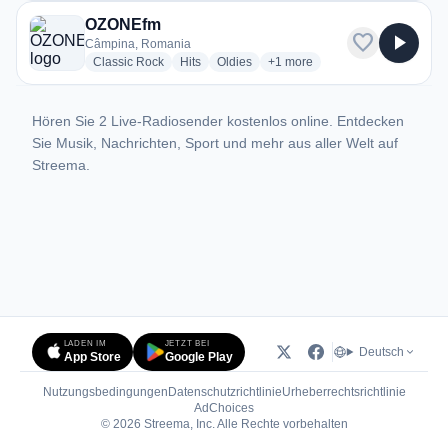
OZONEfm
favorite
play_arrow
Câmpina, Romania
radio stations
radio stations
radio stations
more genres for OZONEfm
Classic Rock
Hits
Oldies
+1
more
Hören Sie 2 Live-Radiosender kostenlos online. Entdecken
Sie Musik, Nachrichten, Sport und mehr aus aller Welt auf
Streema.
LADEN IM
JETZT BEI
Deutsch
App Store
Google Play
Nutzungsbedingungen
Datenschutzrichtlinie
Urheberrechtsrichtlinie
(öffnet in neuem Tab)
AdChoices
© 2026 Streema, Inc. Alle Rechte vorbehalten