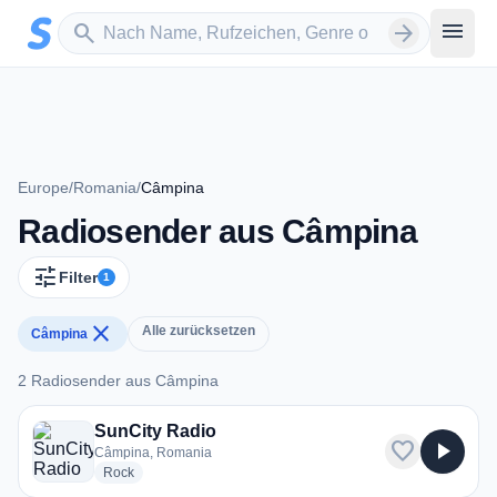
Zum Hauptinhalt springen
Sender suchen
menu
search
arrow_forward
Europe
/
Romania
/
Câmpina
Radiosender aus Câmpina
tune
Filter
1
close
Alle zurücksetzen
Câmpina
2 Radiosender aus Câmpina
2 Radiosender aus Câmpina
SunCity Radio
favorite
play_arrow
Câmpina, Romania
radio stations
Rock