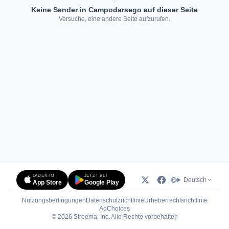
Keine Sender in Campodarsego auf dieser Seite
Versuche, eine andere Seite aufzurufen.
LADEN IM
JETZT BEI
Deutsch
App Store
Google Play
Nutzungsbedingungen
Datenschutzrichtlinie
Urheberrechtsrichtlinie
(öffnet in neuem Tab)
AdChoices
© 2026 Streema, Inc. Alle Rechte vorbehalten