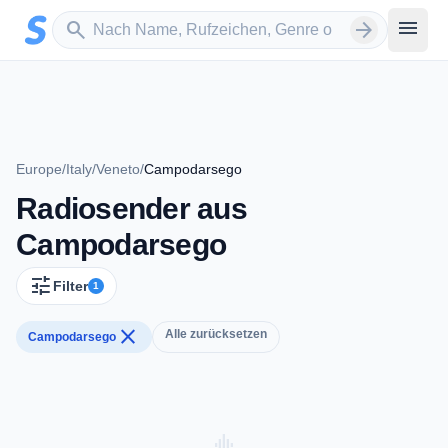
Zum Hauptinhalt springen
Sender suchen
menu
search
arrow_forward
Europe
/
Italy
/
Veneto
/
Campodarsego
Radiosender aus
Campodarsego
tune
Filter
1
close
Alle zurücksetzen
Campodarsego
graphic_eq