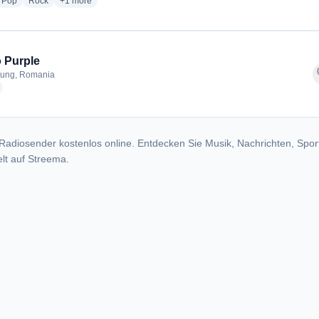
dio stations
radio stations
radio stations
more genres for Muscel FM
Pop
Rock
+1
more
 Purple
f
ung, Romania
radio stations
Radiosender kostenlos online. Entdecken Sie Musik, Nachrichten, Spor
lt auf Streema.