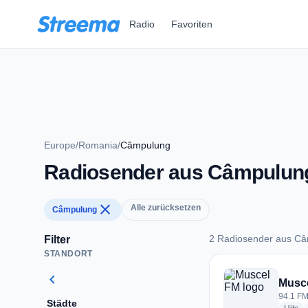
Zum Hauptinhalt springen
Radio
Favoriten
Europe
/
Romania
/
Câmpulung
Radiosender aus Câmpulun
close
Alle zurücksetzen
Câmpulung
2 Radiosender aus C
Filter
STANDORT
2 Radiosender aus
chevron_left
Musc
94.1 F
Städte