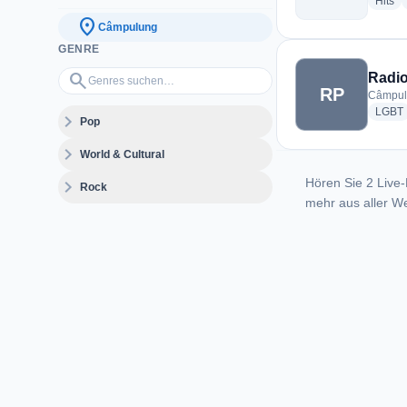
ra
Hits
location_on
Câmpulung
GENRE
Genres suchen…
search
Radio
RP
Câmpul
LGBT
expand_more
Pop
expand_more
World & Cultural
Hören Sie 2 Live-
expand_more
Rock
mehr aus aller We