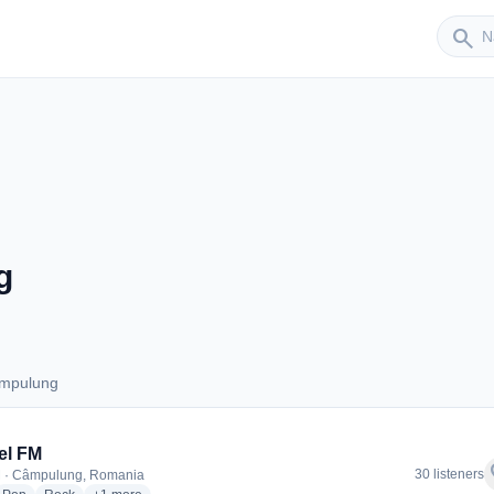
Sender
search
g
âmpulung
 Câmpulung
el FM
f
30 listeners
M · Câmpulung, Romania