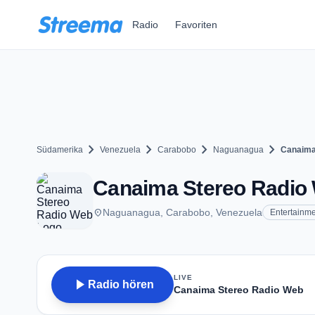
Zum Hauptinhalt springen
Radio
Favoriten
chevron_right
chevron_right
chevron_right
chevron_right
Südamerika
Venezuela
Carabobo
Naguanagua
Canaima
Canaima Stereo Radio
place
Naguanagua, Carabobo, Venezuela
Entertainm
LIVE
play_arrow
Radio hören
Canaima Stereo Radio Web