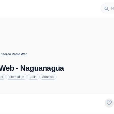
Sender
search
 Stereo Radio Web
 Web - Naguanagua
ent
Information
Latin
Spanish
favorite