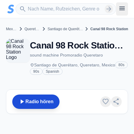
Zum Hauptinhalt springen
Sender suchen
menu
search
arrow_forward
chevron_right
chevron_right
chevron_right
Mexico
Queretaro
Santiago de Querétaro
Canal 98 Rock Station
Canal 98 Rock Station - Santiago de Querétaro, QT
sound machine Promoradio Queretaro
place
Santiago de Querétaro, Queretaro, Mexico
80s
90s
Spanish
play_arrow
favorite
share
Radio hören