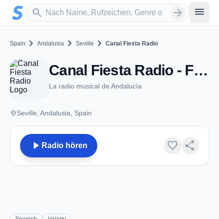
Zum Hauptinhalt springen
Sender suchen
menu
search
arrow_forward
chevron_right
chevron_right
chevron_right
Spain
Andalusia
Seville
Canal Fiesta Radio
Canal Fiesta Radio - FM 103.9 - Seville
La radio musical de Andalucía
place
Seville, Andalusia, Spain
play_arrow
favorite
share
Radio hören