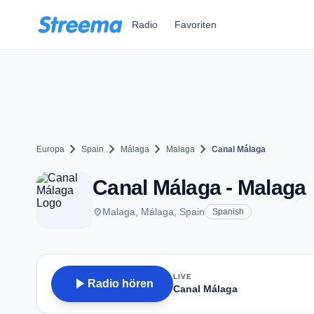
Zum Hauptinhalt springen
Radio
Favoriten
chevron_right
chevron_right
chevron_right
chevron_right
Europa
Spain
Málaga
Malaga
Canal Málaga
Canal Málaga - Malaga
place
Malaga, Málaga, Spain
Spanish
LIVE
play_arrow
Radio hören
Canal Málaga