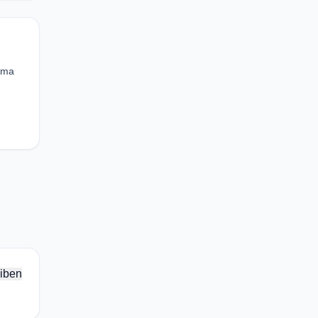
ema
iben