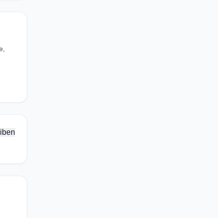
e,
iben