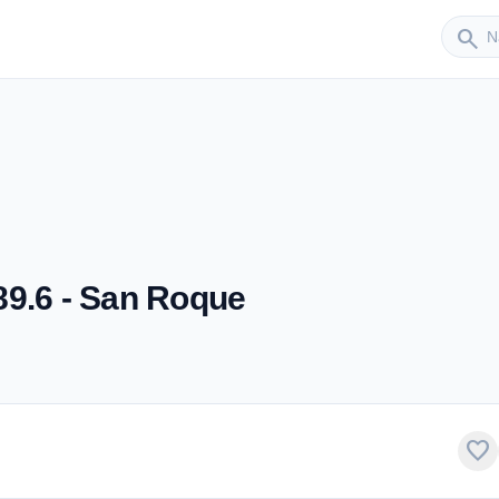
Sender
search
89.6 - San Roque
favorite