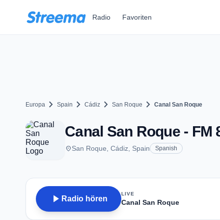
Zum Hauptinhalt springen
Radio
Favoriten
chevron_right
chevron_right
chevron_right
chevron_right
Europa
Spain
Cádiz
San Roque
Canal San Roque
Canal San Roque - FM 
place
San Roque, Cádiz, Spain
Spanish
LIVE
play_arrow
Radio hören
Canal San Roque