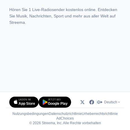
Hören Sie 1 Live-Radiosender kostenlos online. Entdecken
Sie Musik, Nachrichten, Sport und mehr aus aller Welt auf
Streema.
LADEN IM
JETZT BEI
Deutsch
App Store
Google Play
Nutzungsbedingungen
Datenschutzrichtlinie
Urheberrechtsrichtlinie
(öffnet in neuem Tab)
AdChoices
© 2026 Streema, Inc. Alle Rechte vorbehalten