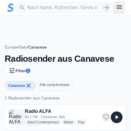
Zum Hauptinhalt springen
Sender suchen
menu
search
arrow_forward
Europe
/
Italy
/
Canavese
Radiosender aus Canavese
tune
Filter
1
close
Alle zurücksetzen
Canavese
1 Radiosender aus Canavese
1 Radiosender aus Canavese
Radio ALFA
favorite
play_arrow
90.1 FM · Canavese, Italy
radio stations
radio stations
radio stations
Adult Contemporary
Italian
Pop
more genres for Radio ALFA
+1
more