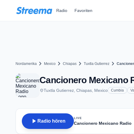
Zum Hauptinhalt springen
Radio
Favoriten
chevron_right
chevron_right
chevron_right
chevron_right
Nordamerika
Mexico
Chiapas
Tuxtla Gutierrez
Cancioner
Cancionero Mexicano Ra
place
Tuxtla Gutierrez, Chiapas, Mexico
Cumbia
Va
LIVE
play_arrow
Radio hören
Cancionero Mexicano Radio