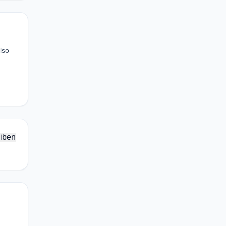
lso
iben