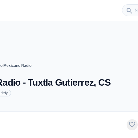
Sender
search
o Mexicano Radio
dio - Tuxtla Gutierrez, CS
riety
favorite