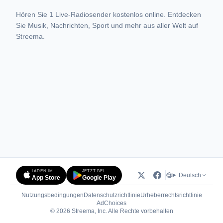
Hören Sie 1 Live-Radiosender kostenlos online. Entdecken
Sie Musik, Nachrichten, Sport und mehr aus aller Welt auf
Streema.
LADEN IM
JETZT BEI
Deutsch
App Store
Google Play
Nutzungsbedingungen
Datenschutzrichtlinie
Urheberrechtsrichtlinie
(öffnet in neuem Tab)
AdChoices
© 2026 Streema, Inc. Alle Rechte vorbehalten