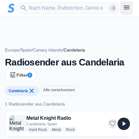
Zum Hauptinhalt springen
Sender suchen
menu
search
arrow_forward
Europe
/
Spain
/
Canary Islands
/
Candelaria
Radiosender aus Candelaria
tune
Filter
1
close
Alle zurücksetzen
Candelaria
1 Radiosender aus Candelaria
1 Radiosender aus Candelaria
Metal Knight Radio
favorite
play_arrow
Candelaria, Spain
radio stations
radio stations
radio stations
Hard Rock
Metal
Rock