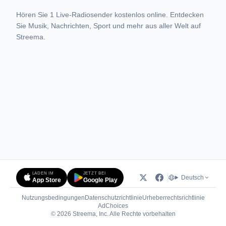
Hören Sie 1 Live-Radiosender kostenlos online. Entdecken
Sie Musik, Nachrichten, Sport und mehr aus aller Welt auf
Streema.
LADEN IM
JETZT BEI
Deutsch
App Store
Google Play
Nutzungsbedingungen
Datenschutzrichtlinie
Urheberrechtsrichtlinie
(öffnet in neuem Tab)
AdChoices
© 2026 Streema, Inc. Alle Rechte vorbehalten