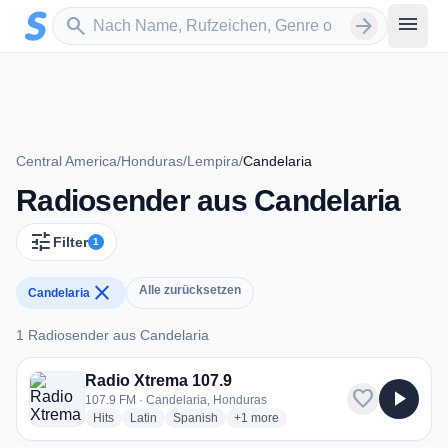
Zum Hauptinhalt springen
Sender suchen
menu
search
arrow_forward
Central America
/
Honduras
/
Lempira
/
Candelaria
Radiosender aus Candelaria
tune
Filter
1
close
Alle zurücksetzen
Candelaria
1 Radiosender aus Candelaria
1 Radiosender aus Candelaria
Radio Xtrema 107.9
favorite
play_arrow
107.9 FM · Candelaria, Honduras
radio stations
radio stations
radio stations
more genres for Radio Xtrema 107.9
Hits
Latin
Spanish
+1
more