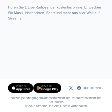
Hören Sie 1 Live-Radiosender kostenlos online. Entdecken
Sie Musik, Nachrichten, Sport und mehr aus aller Welt auf
Streema.
LADEN IM
JETZT BEI
Deutsch
App Store
Google Play
Nutzungsbedingungen
Datenschutzrichtlinie
Urheberrechtsrichtlinie
(öffnet in neuem Tab)
AdChoices
© 2026 Streema, Inc. Alle Rechte vorbehalten