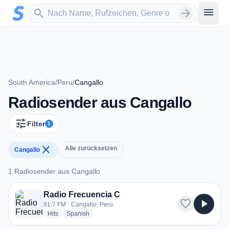
Zum Hauptinhalt springen
Sender suchen
menu
search
arrow_forward
South America
/
Peru
/
Cangallo
Radiosender aus Cangallo
tune
Filter
1
close
Alle zurücksetzen
Cangallo
1 Radiosender aus Cangallo
1 Radiosender aus Cangallo
Radio Frecuencia C
favorite
play_arrow
91.7 FM · Cangallo, Peru
radio stations
radio stations
Hits
Spanish