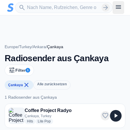
Zum Hauptinhalt springen
Sender suchen
menu
search
arrow_forward
Europe
/
Turkey
/
Ankara
/
Çankaya
Radiosender aus Çankaya
tune
Filter
1
close
Alle zurücksetzen
Çankaya
1 Radiosender aus Çankaya
1 Radiosender aus Çankaya
Coffee Project Radyo
favorite
play_arrow
Çankaya, Turkey
radio stations
radio stations
Hits
Lite Pop