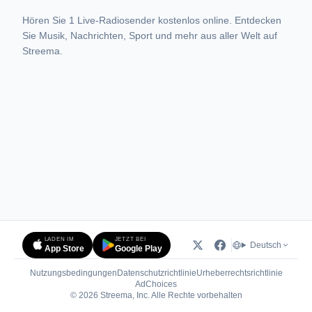
Hören Sie 1 Live-Radiosender kostenlos online. Entdecken
Sie Musik, Nachrichten, Sport und mehr aus aller Welt auf
Streema.
LADEN IM
JETZT BEI
Deutsch
App Store
Google Play
Nutzungsbedingungen
Datenschutzrichtlinie
Urheberrechtsrichtlinie
(öffnet in neuem Tab)
AdChoices
© 2026 Streema, Inc. Alle Rechte vorbehalten