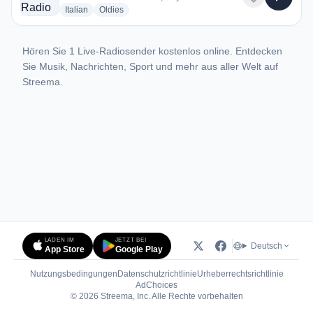
radio stations
radio stations
Italian
Oldies
Hören Sie 1 Live-Radiosender kostenlos online. Entdecken
Sie Musik, Nachrichten, Sport und mehr aus aller Welt auf
Streema.
LADEN IM
JETZT BEI
Deutsch
App Store
Google Play
Nutzungsbedingungen
Datenschutzrichtlinie
Urheberrechtsrichtlinie
(öffnet in neuem Tab)
AdChoices
© 2026 Streema, Inc. Alle Rechte vorbehalten