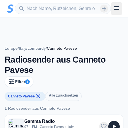
Zum Hauptinhalt springen
Sender suchen
menu
search
arrow_forward
Europe
/
Italy
/
Lombardy
/
Canneto Pavese
Radiosender aus Canneto
Pavese
tune
Filter
1
close
Alle zurücksetzen
Canneto Pavese
1 Radiosender aus Canneto Pavese
1 Radiosender aus Canneto Pavese
Gamma Radio
favorite
play_arrow
97.1 FM · Canneto Pavese, Italy