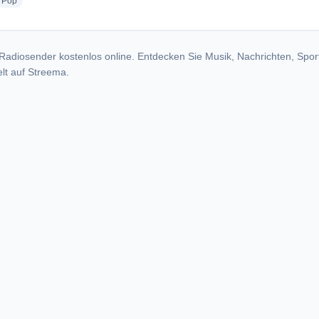
dio stations
radio stations
Pop
Radiosender kostenlos online. Entdecken Sie Musik, Nachrichten, Spor
lt auf Streema.