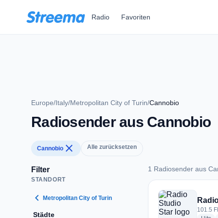
Zum Hauptinhalt springen
Radio
Favoriten
Europe
/
Italy
/
Metropolitan City of Turin
/
Cannobio
Radiosender aus Cannobio
close
Alle zurücksetzen
Cannobio
1 Radiosender aus Ca
Filter
STANDORT
1 Radiosender aus 
chevron_left
Metropolitan City of Turin
Radio
101.5 F
Städte