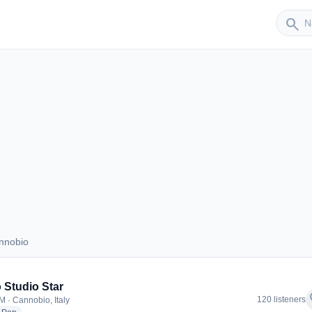
Sender
search
nnobio
Cannobio
 Studio Star
f
120 listeners
M · Cannobio, Italy