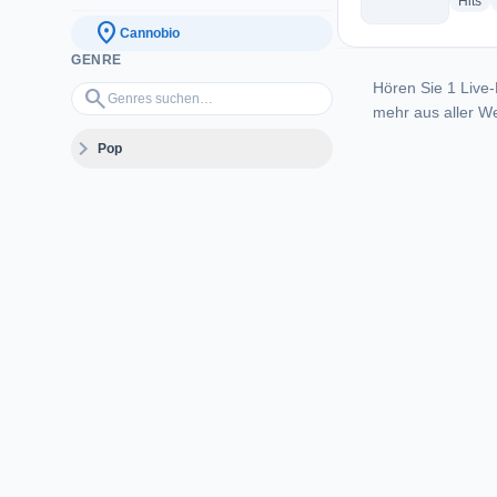
ra
Hits
location_on
Cannobio
GENRE
Hören Sie 1 Live-
Genres suchen…
search
mehr aus aller We
expand_more
Pop