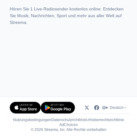
Hören Sie 1 Live-Radiosender kostenlos online. Entdecken
Sie Musik, Nachrichten, Sport und mehr aus aller Welt auf
Streema.
LADEN IM
JETZT BEI
Deutsch
App Store
Google Play
Nutzungsbedingungen
Datenschutzrichtlinie
Urheberrechtsrichtlinie
(öffnet in neuem Tab)
AdChoices
© 2026 Streema, Inc. Alle Rechte vorbehalten