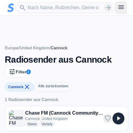
Zum Hauptinhalt springen
Sender suchen
menu
search
arrow_forward
Europe
/
United Kingdom
/
Cannock
Radiosender aus Cannock
tune
Filter
1
close
Alle zurücksetzen
Cannock
1 Radiosender aus Cannock
1 Radiosender aus Cannock
Chase FM (Cannock Community Radio)
favorite
play_arrow
Cannock, United Kingdom
radio stations
radio stations
News
Variety