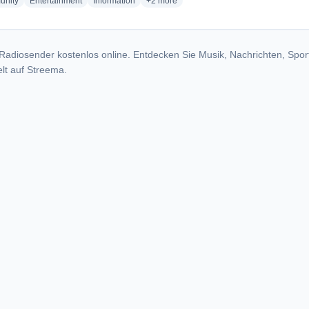
radio stations
radio stations
radio stations
more genres for LA VOZ DEL PUEBLO 9
nity
Entertainment
Information
+2
more
Radiosender kostenlos online. Entdecken Sie Musik, Nachrichten, Spor
lt auf Streema.