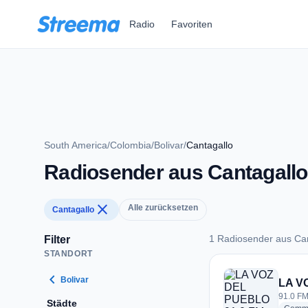
Zum Hauptinhalt springen
Radio
Favoriten
South America
/
Colombia
/
Bolivar
/
Cantagallo
Radiosender aus Cantagallo
close
Alle zurücksetzen
Cantagallo
1 Radiosender aus Can
Filter
STANDORT
1 Radiosender aus 
chevron_left
Bolivar
LA V
91.0 FM
Städte