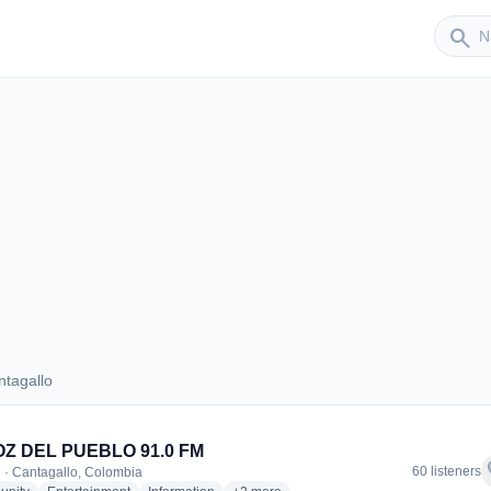
Sender
search
tagallo
Cantagallo
OZ DEL PUEBLO 91.0 FM
f
60 listeners
 · Cantagallo, Colombia