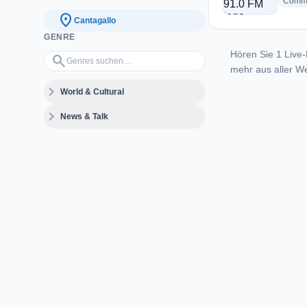
Commu
location_on
Cantagallo
GENRE
Hören Sie 1 Live-
Genres suchen…
search
mehr aus aller We
expand_more
World & Cultural
expand_more
News & Talk