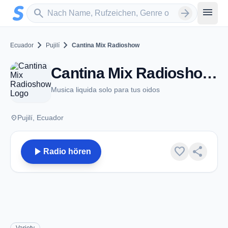
Zum Hauptinhalt springen
Sender suchen
menu
search
arrow_forward
chevron_right
chevron_right
Ecuador
Pujilí
Cantina Mix Radioshow
Cantina Mix Radioshow - Pujilí
Musica liquida solo para tus oidos
place
Pujilí, Ecuador
play_arrow
favorite
share
Radio hören