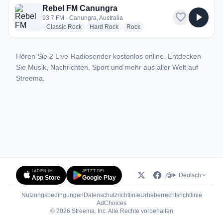
Rebel FM Canungra
favorite
play_arrow
93.7 FM · Canungra, Australia
radio stations
radio stations
radio stations
Classic Rock
Hard Rock
Rock
Hören Sie 2 Live-Radiosender kostenlos online. Entdecken
Sie Musik, Nachrichten, Sport und mehr aus aller Welt auf
Streema.
LADEN IM
JETZT BEI
Deutsch
App Store
Google Play
Nutzungsbedingungen
Datenschutzrichtlinie
Urheberrechtsrichtlinie
(öffnet in neuem Tab)
AdChoices
© 2026 Streema, Inc. Alle Rechte vorbehalten