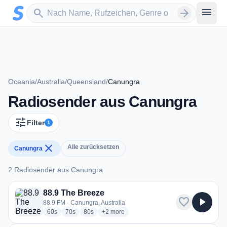
Zum Hauptinhalt springen
Sender suchen
menu
search
arrow_forward
Oceania
/
Australia
/
Queensland
/
Canungra
Radiosender aus Canungra
tune
Filter
1
close
Alle zurücksetzen
Canungra
2 Radiosender aus Canungra
2 Radiosender aus Canungra
88.9 The Breeze
favorite
play_arrow
88.9 FM · Canungra, Australia
radio stations
radio stations
radio stations
more genres for 88.9 The Breeze
60s
70s
80s
+2
more