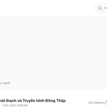
Sender
search
o Lanh
Cao Lanh
hát thanh và Truyền hình Đồng Tháp
f
120 listeners
 · Cao Lanh, Vietnam