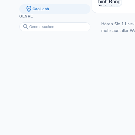
location_on
Cao Lanh
GENRE
Hören Sie 1 Live-
Genres suchen…
search
mehr aus aller We