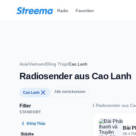
Zum Hauptinhalt springen
Radio
Favoriten
Asia
/
Vietnam
/
Đồng Tháp
/
Cao Lanh
Radiosender aus Cao Lanh
close
Alle zurücksetzen
Cao Lanh
1 Radiosender aus Ca
Filter
STANDORT
1 Radiosender aus 
chevron_left
Đồng Tháp
Đài P
Städte
98.4 FM