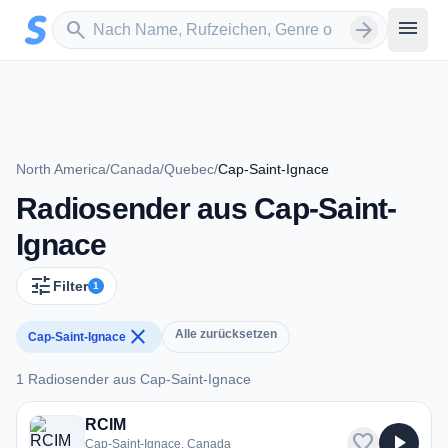
Zum Hauptinhalt springen
Sender suchen
menu
search
arrow_forward
North America
/
Canada
/
Quebec
/
Cap-Saint-Ignace
Radiosender aus Cap-Saint-
Ignace
tune
Filter
1
close
Alle zurücksetzen
Cap-Saint-Ignace
1 Radiosender aus Cap-Saint-Ignace
1 Radiosender aus Cap-Saint-Ignace
RCIM
favorite
play_arrow
Cap-Saint-Ignace, Canada