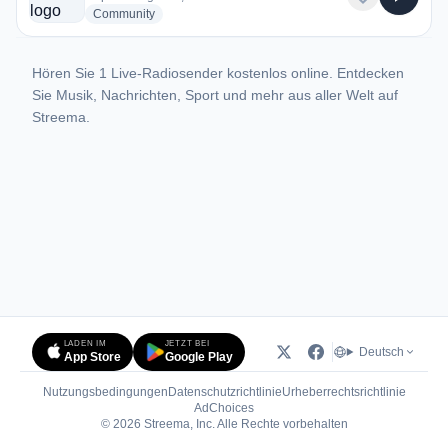
radio stations
Community
Hören Sie 1 Live-Radiosender kostenlos online. Entdecken
Sie Musik, Nachrichten, Sport und mehr aus aller Welt auf
Streema.
LADEN IM
JETZT BEI
Deutsch
App Store
Google Play
Nutzungsbedingungen
Datenschutzrichtlinie
Urheberrechtsrichtlinie
(öffnet in neuem Tab)
AdChoices
© 2026 Streema, Inc. Alle Rechte vorbehalten